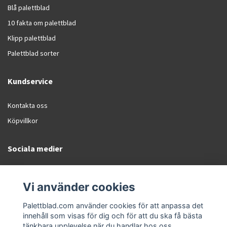
Blå palettblad
10 fakta om palettblad
Klipp palettblad
Palettblad sorter
Kundservice
Kontakta oss
Köpvillkor
Sociala medier
Facebook
Vi använder cookies
Instagram
Palettblad.com använder cookies för att anpassa det
innehåll som visas för dig och för att du ska få bästa
tänkbara upplevelse när du handlar hos oss.