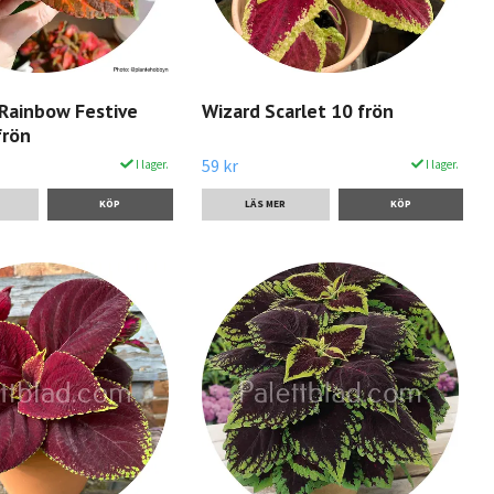
 Rainbow Festive
Wizard Scarlet 10 frön
frön
59 kr
I lager.
I lager.
LÄS MER