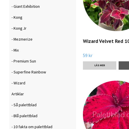
- Giant Exhibition
- Kong
- Kong Jr
- Mezmerize
Wizard Velvet Red 1
- Mix
59 kr
- Premium Sun
LÄS MER
- Superfine Rainbow
- Wizard
Artiklar
- Så palettblad
- Blå palettblad
- 10 fakta om palettblad