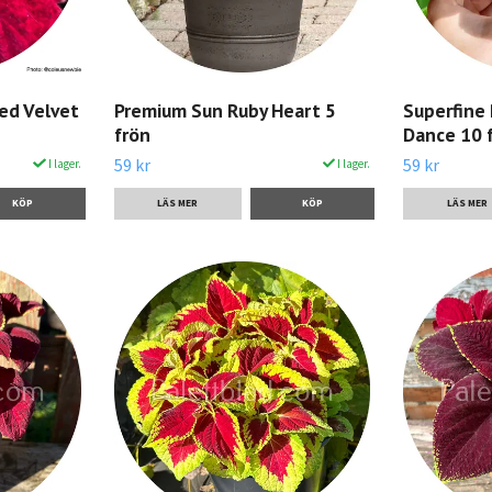
ed Velvet
Premium Sun Ruby Heart 5
Superfine
frön
Dance 10 
59 kr
59 kr
I lager.
I lager.
LÄS MER
LÄS MER