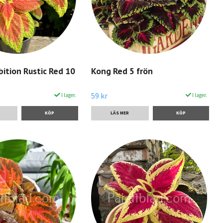
bition Rustic Red 10
Kong Red 5 frön
59 kr
I lager.
I lager.
LÄS MER