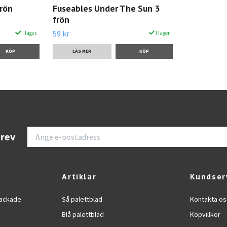
frön
Fuseables Under The Sun 3
frön
59 kr
I lager.
I lager.
LÄS MER
brev
Artiklar
Kundser
dpackade
Så palettblad
Kontakta os
Blå palettblad
Köpvillkor