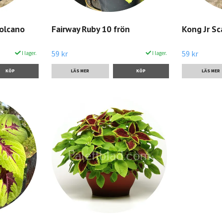
olcano
Fairway Ruby 10 frön
Kong Jr Sc
59 kr
59 kr
I lager.
I lager.
LÄS MER
LÄS MER