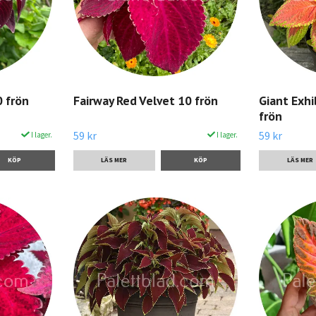
0 frön
Fairway Red Velvet 10 frön
Giant Exhi
frön
59 kr
59 kr
I lager.
I lager.
LÄS MER
LÄS MER