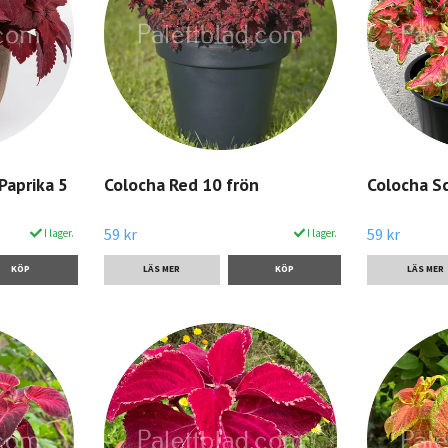
Paprika 5
Colocha Red 10 frön
Colocha Sc
59 kr
59 kr
I lager.
I lager.
LÄS MER
LÄS MER