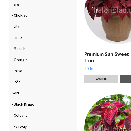
Färg
- Choklad
- Lila
- Lime
- Mosaik
Premium Sun Sweet 
frön
- Orange
59 kr
- Rosa
LÄS MER
- Röd
Sort
- Black Dragon
- Colocha
- Fairway