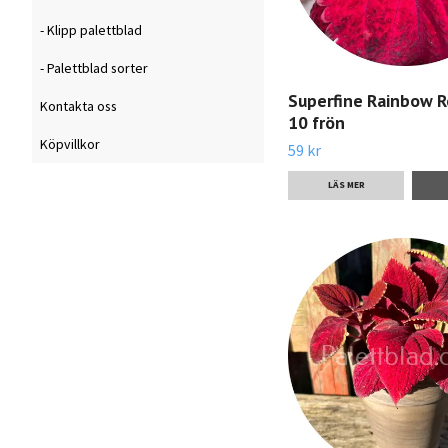
- Klipp palettblad
- Palettblad sorter
Superfine Rainbow R
Kontakta oss
10 frön
Köpvillkor
59 kr
LÄS MER