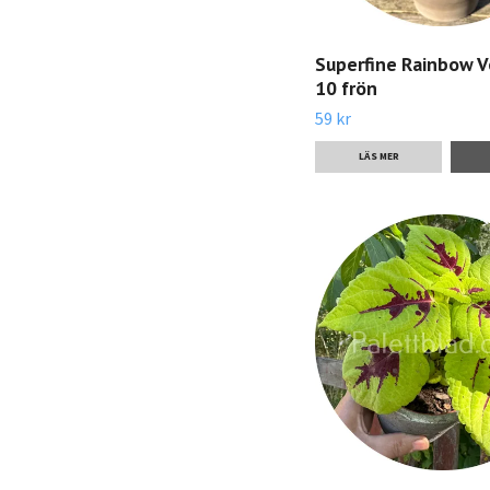
Superfine Rainbow V
10 frön
59 kr
LÄS MER