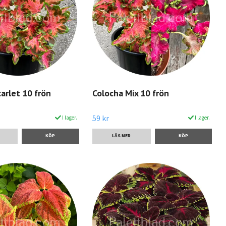
arlet 10 frön
Colocha Mix 10 frön
59 kr
I lager.
I lager.
LÄS MER