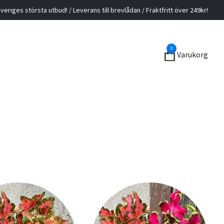
veriges största utbud! / Leverans till brevlådan / Fraktfritt över 249kr!
0
Varukorg