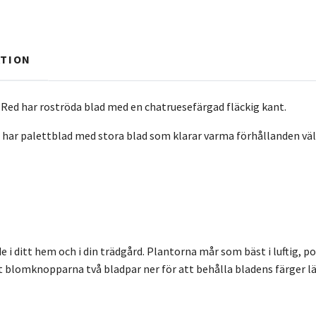
TION
 Red har roströda blad med en chatruesefärgad fläckig kant.
 har palettblad med stora blad som klarar varma förhållanden väl.
de i ditt hem och i din trädgård. Plantorna mår som bäst i luftig, 
rt blomknopparna två bladpar ner för att behålla bladens färger lä