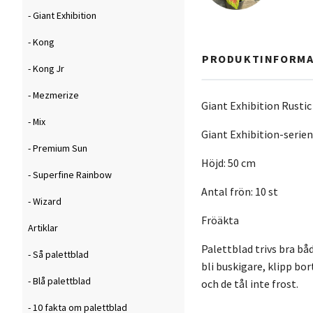
- Giant Exhibition
- Kong
PRODUKTINFORMA
- Kong Jr
- Mezmerize
Giant Exhibition Rustic
- Mix
Giant Exhibition-serien
- Premium Sun
Höjd: 50 cm
- Superfine Rainbow
Antal frön: 10 st
- Wizard
Fröäkta
Artiklar
Palettblad trivs bra bå
- Så palettblad
bli buskigare, klipp bo
- Blå palettblad
och de tål inte frost.
- 10 fakta om palettblad