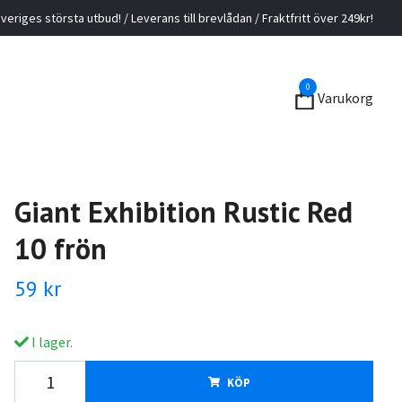
veriges största utbud! / Leverans till brevlådan / Fraktfritt över 249kr!
0
Varukorg
Giant Exhibition Rustic Red
10 frön
59 kr
I lager.
KÖP