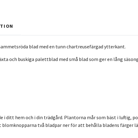
TION
 sammetsröda blad med en tunn chartreusefärgad ytterkant.
äxta och buskiga palettblad med små blad som ger en lång säsong a
de i ditt hem och i din trädgård. Plantorna mår som bäst i luftig, 
rt blomknopparna två bladpar ner för att behålla bladens färger lä