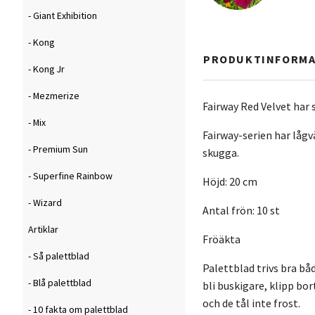
- Giant Exhibition
- Kong
PRODUKTINFORMA
- Kong Jr
- Mezmerize
Fairway Red Velvet har
- Mix
Fairway-serien har lågv
- Premium Sun
skugga.
- Superfine Rainbow
Höjd: 20 cm
- Wizard
Antal frön: 10 st
Artiklar
Fröäkta
- Så palettblad
Palettblad trivs bra bå
- Blå palettblad
bli buskigare, klipp bo
och de tål inte frost.
- 10 fakta om palettblad