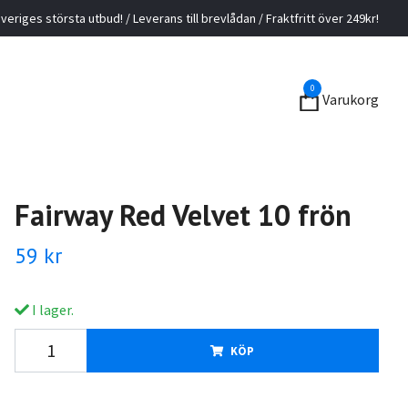
veriges största utbud! / Leverans till brevlådan / Fraktfritt över 249kr!
0
Varukorg
Fairway Red Velvet 10 frön
59 kr
I lager.
KÖP