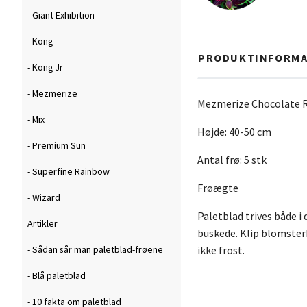
- Giant Exhibition
- Kong
PRODUKTINFORMA
- Kong Jr
- Mezmerize
Mezmerize Chocolate 
- Mix
Højde: 40-50 cm
- Premium Sun
Antal frø: 5 stk
- Superfine Rainbow
Frøægte
- Wizard
Paletblad trives både i 
Artikler
buskede. Klip blomsterk
ikke frost.
- Sådan sår man paletblad-frøene
- Blå paletblad
- 10 fakta om paletblad