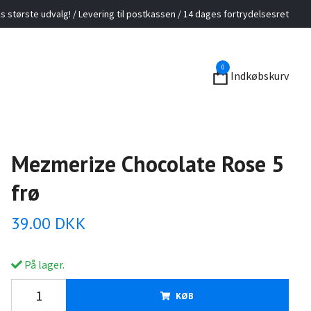
 største udvalg! / Levering til postkassen / 14 dages fortrydelsesret
0
Indkøbskurv
Mezmerize Chocolate Rose 5
frø
39.00 DKK
På lager.
KØB