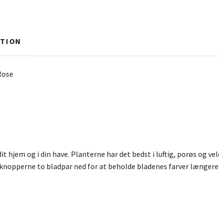
TION
Rose
dit hjem og i din have. Planterne har det bedst i luftig, porøs og v
nopperne to bladpar ned for at beholde bladenes farver længere. Hv