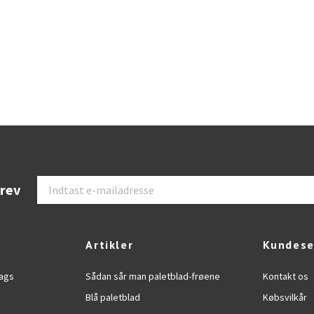
brev
Artikler
Kundese
lags
Sådan sår man paletblad-frøene
Kontakt os
Blå paletblad
Købsvilkår