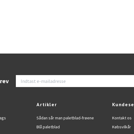
brev
Artikler
Kundese
lags
Sådan sår man paletblad-frøene
Kontakt os
Blå paletblad
Købsvilkår