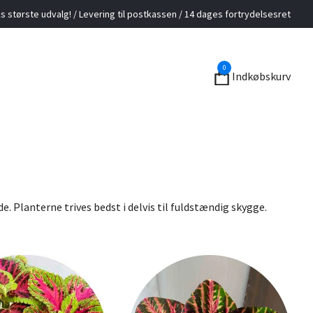
 største udvalg! / Levering til postkassen / 14 dages fortrydelsesret
0
Indkøbskurv
 Planterne trives bedst i delvis til fuldstændig skygge.