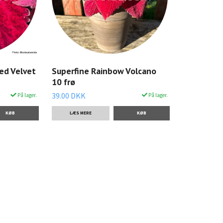
ed Velvet
Superfine Rainbow Volcano
10 frø
39.00 DKK
På lager.
På lager.
LÆS MERE