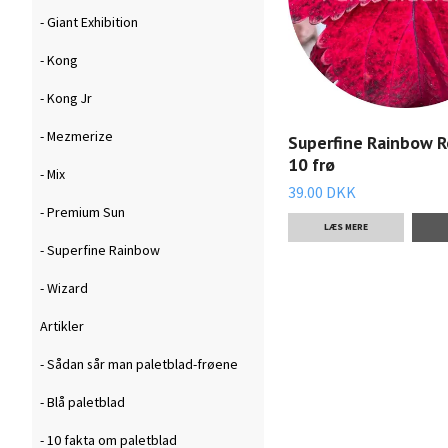
- Giant Exhibition
- Kong
- Kong Jr
- Mezmerize
Superfine Rainbow R
10 frø
- Mix
39.00 DKK
- Premium Sun
LÆS MERE
- Superfine Rainbow
- Wizard
Artikler
- Sådan sår man paletblad-frøene
- Blå paletblad
- 10 fakta om paletblad