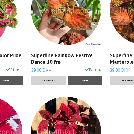
Superfine
lor Pride
Superfine Rainbow Festive
Masterble
Dance 10 frø
39.00 DKK
39.00 DKK
På lager.
På lager.
LÆS MERE
LÆS MERE