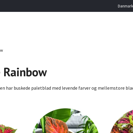
Danmarks
ow
e Rainbow
n har buskede paletblad med levende farver og mellemstore blade.