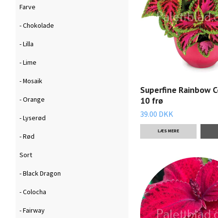
Farve
- Chokolade
- Lilla
- Lime
- Mosaik
Superfine Rainbow Co
10 frø
- Orange
39.00 DKK
- Lyserød
LÆS MERE
- Rød
Sort
- Black Dragon
- Colocha
- Fairway