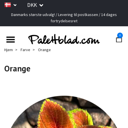
DKK
Danmarks største udvalg! / Levering til postkassen / 14 dages
fortrydelsesret
0
Hjem
Farve
Orange
Orange