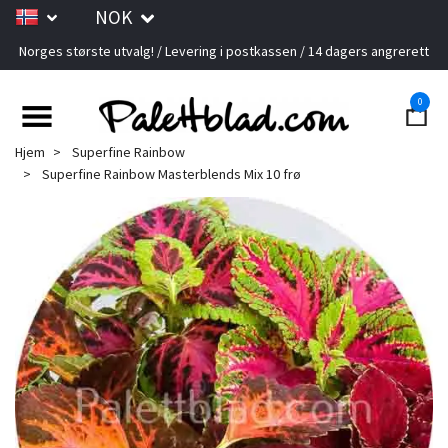
NOK
Norges største utvalg! / Levering i postkassen / 14 dagers angrerett
0
Hjem
Superfine Rainbow
Superfine Rainbow Masterblends Mix 10 frø