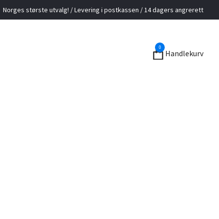
Norges største utvalg! / Levering i postkassen / 14 dagers angrerett
0
Handlekurv