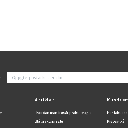
v
Artikler
Kundser
er
Hvordan man frøsår praktspragle
Kontakt oss
Blå praktspragle
Kjøpsvilkår