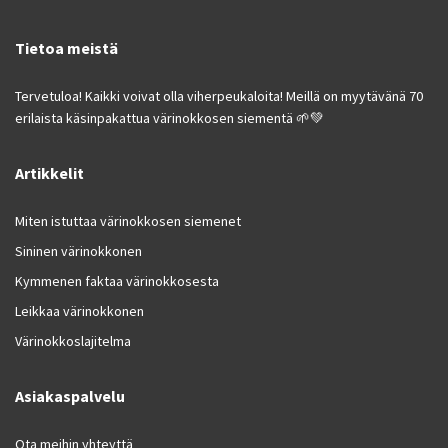
Tietoa meistä
Tervetuloa! Kaikki voivat olla viherpeukaloita! Meillä on myytävänä 70
erilaista käsinpakattua värinokkosen siementä 🌱💚
Artikkelit
Miten istuttaa värinokkosen siemenet
Sininen värinokkonen
Kymmenen faktaa värinokkosesta
Leikkaa värinokkonen
Värinokkoslajitelma
Asiakaspalvelu
Ota meihin yhteyttä