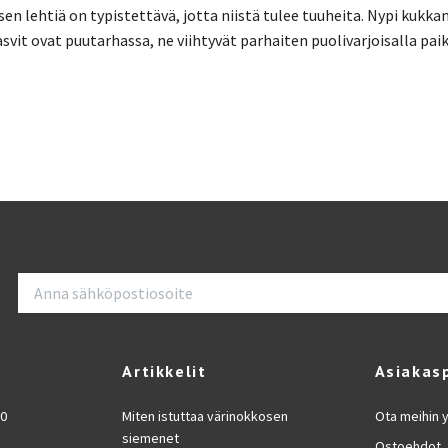
n lehtiä on typistettävä, jotta niistä tulee tuuheita. Nypi kukkan
svit ovat puutarhassa, ne viihtyvät parhaiten puolivarjoisalla paik
Artikkelit
Asiakas
70
Miten istuttaa värinokkosen
Ota meihin 
siemenet
Ostoehdot