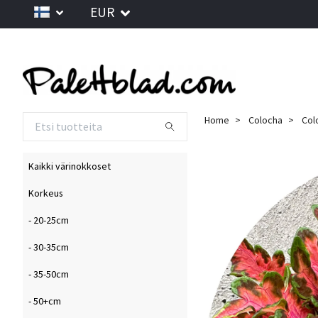
EUR
Home
Colocha
Col
Kaikki värinokkoset
Korkeus
- 20-25cm
- 30-35cm
- 35-50cm
- 50+cm