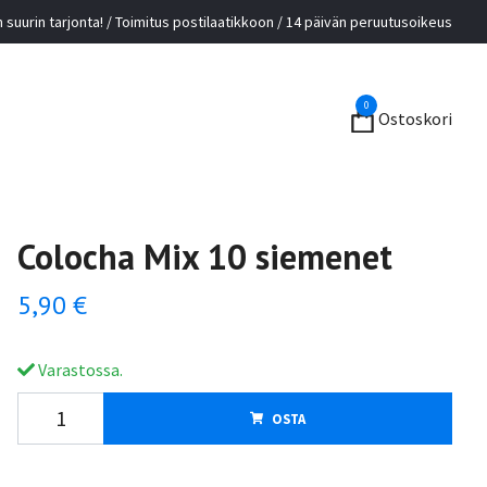
suurin tarjonta! / Toimitus postilaatikkoon / 14 päivän peruutusoikeus
0
Ostoskori
Colocha Mix 10 siemenet
5,90 €
Varastossa.
OSTA