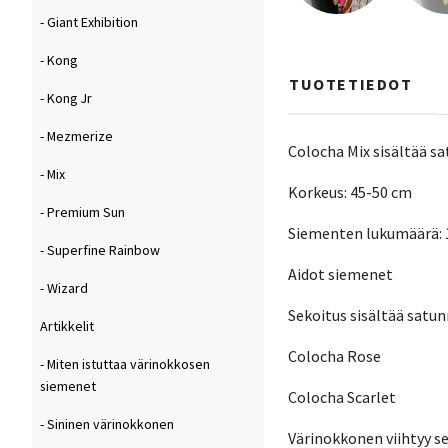
- Giant Exhibition
- Kong
TUOTETIEDOT
- Kong Jr
- Mezmerize
Colocha Mix sisältää s
- Mix
Korkeus: 45-50 cm
- Premium Sun
Siementen lukumäärä: 
- Superfine Rainbow
Aidot siemenet
- Wizard
Sekoitus sisältää satu
Artikkelit
Colocha Rose
- Miten istuttaa värinokkosen
siemenet
Colocha Scarlet
- Sininen värinokkonen
Värinokkonen viihtyy se