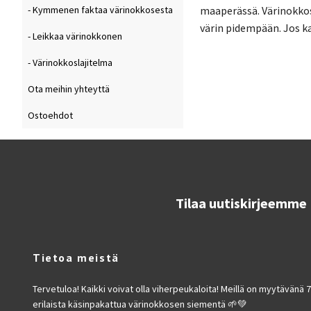
maaperässä. Värinokkose
- Kymmenen faktaa värinokkosesta
värin pidempään. Jos ka
- Leikkaa värinokkonen
- Värinokkoslajitelma
Ota meihin yhteyttä
Ostoehdot
Tilaa uutiskirjeemme
Tietoa meistä
Tervetuloa! Kaikki voivat olla viherpeukaloita! Meillä on myytävänä 
erilaista käsinpakattua värinokkosen siementä 🌱💚